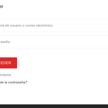
er
CEDER
érdame
te la contraseña?