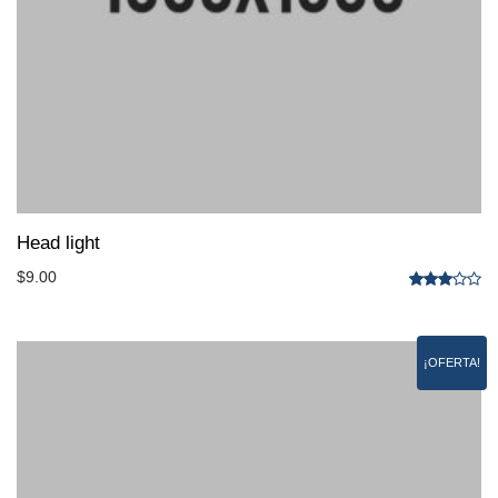
Head light
$
9.00
Valorado
con
3.00
de 5
¡OFERTA!