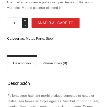
libero sit amet quam egestas semper. Aenean ultricies mi
vitae est. Mauris placerat eleifend leo.
Steel
AÑADIR AL CARRITO
part
cantidad
Categorías:
Metal
,
Parts
,
Steel
Descripción
Valoraciones (0)
Descripción
Pellentesque habitant morbi tristique senectus et netus et
malesuada fames ac turpis egestas. Vestibulum tortor quam,
feugiat vitae, ultricies eget, tempor sit amet, ante. Donec eu