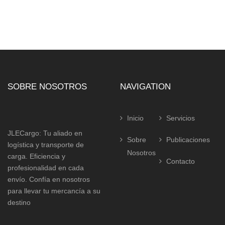
con
4.00
de 5
SOBRE NOSOTROS
NAVIGATION
Inicio
Servicios
JLECargo: Tu aliado en
Sobre
Publicaciones
logística y transporte de
Nosotros
carga. Eficiencia y
Contacto
profesionalidad en cada
envío. Confía en nosotros
para llevar tu mercancía a su
destino