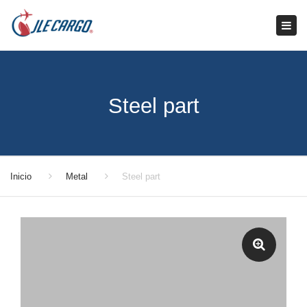
Tog
navi
Steel part
Inicio
Metal
Steel part