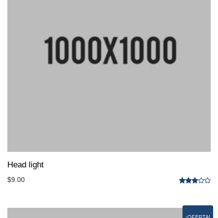
Head light
$
9.00
Valorado
con
3.00
de 5
¡OFERTA!