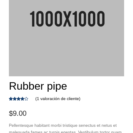
Rubber pipe
(
1
valoración de cliente)
Valorado
1
con
4.00
$
9.00
de 5 en
base a
Pellentesque habitant morbi tristique senectus et netus et
valoración
de un
malesuada fames ac turpis egestas. Vestibulum tortor quam,