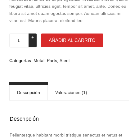
cliente
feugiat vitae, ultricies eget, tempor sit amet, ante. Donec eu
libero sit amet quam egestas semper. Aenean ultricies mi
vitae est. Mauris placerat eleifend leo.
Rubber
AÑADIR AL CARRITO
pipe
cantidad
Categorías:
Metal
,
Parts
,
Steel
Descripción
Valoraciones (1)
Descripción
Pellentesque habitant morbi tristique senectus et netus et