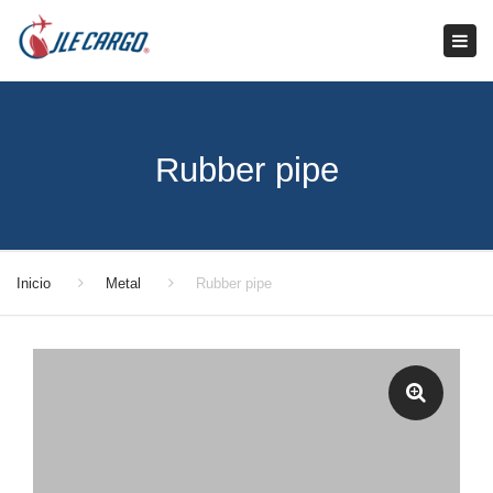
Tog
navi
Rubber pipe
Inicio
Metal
Rubber pipe